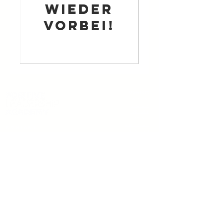
wieder
vorbei!
Übersicht
Startseite
Über uns
JOB'n'JOY
Kontakt
Datenschutz
Kontakt
Impressum
AGB
Widerruf erklären
B
erlin, Potsdam & Umgebung
kontakt@positive-leadership-academy.de
+49 163 234 36 53
(auch Whatsapp)
Montag bis Freitag 8 - 17 Uhr
www.positive-leadership-academy.de
www.ulrikespaak.de
www.jobnjoy.de