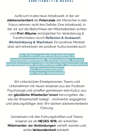
Arbeitswelt im wandel
Aufbruch in eine neue Arbeitswelt, in der wir
stärkenorientiert
die
Potenziale
der Menschen in den
Fokus nehmen, nicht ihre Defizite. Eine Arbeitswelt, in
der wir auf die Bedürfnisse der Mitarbeitenden achten
und
(Frei-)Räume
ermöglichen für Veränderung &
Transformation durch
Reflexion & Austausch,
Wertschätzung & Wachstum
.
Ein positives Mindset
lässt sich entwickeln, ein positiver Kulturwandel auch.
Die Positive Leadership Academy ist
Entwicklungswerkstatt, Wirkungsstätte, Lernort,
Inspirationsquelle und Nährboden für Organisations-
und Teamentwicklung
der neuen Arbeitswelt.
Wir unterstützen Einzelpersonen, Teams und
Unternehmen mit neuen Ansätzen aus der Positiven
Psychologie und schaffen gemeinsam eine Kultur, aus
der
glückliche Mitarbeiter*innen
hervorgehen, die -
wie die Wissenschaft belegt - motivierter, engagierter
und leistungsfähiger sind. Wir stärken stärkenorientierte
Führung.
Gemeinsam mit den Führungskräften und Teams
kreieren wir ein
NEUES WIR,
ein wirkliches
Miteinander, wo
Verbindungen
vertieft werden und
echte
Verbundenheit
entsteht.