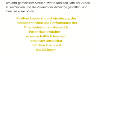
um dort gemeinsam Stärken, Werte und den Sinn der Arbeit
zu entdecken und die Zukunft der Arbeit zu gestalten, und
zwar wirksam positiv.
Positive Leadership ist ein Ansatz, der
stärkenorientiert die Performance der
Mitarbeiter*innen steigert &
Potenziale entfaltet
-
wissenschaftlich fundiert,
praktisch umsetzbar
mit dem Fokus
auf
das Gelingen.
Positive Leadership verbessert nachweislich die Team-
Performance und hat das Potenzial, eine Unternehmenskultur
positiv zu beeinflussen. Das ist nicht nur wissenschaftlich belegt,
sondern kann als erfolgreiches Ergebnis in den
Unternehmenskennzahlen gemessen werden: geringerer
Krankenstand, weniger Fluktuation, stärkere Bindung mehr
Leistung.
Glückliche Mitarbeiter/innen sind leistungsfähiger, kreativer,
motivierter & gesünder.
Unser Fokus liegt der Fokus
auf den Themen
Positive Psychologie & Positive Leadership
New Work &
Kulturwandel