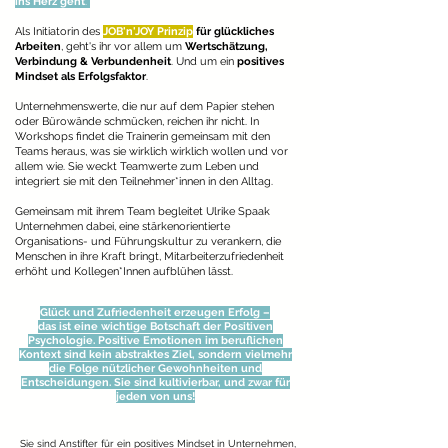
ins Herz geht
.
Als Initiatorin des
JOB'n'JOY Prinzip
für glückliches
Arbeiten
, geht's ihr vor allem um
Wertschätzung,
Verbindung & Verbundenheit
. Und um ein
positives
Mindset als Erfolgsfaktor
.
Unternehmenswerte, die nur auf dem Papier stehen
oder Bürowände schmücken, reichen ihr nicht. In
Workshops findet die Trainerin gemeinsam mit den
Teams heraus, was sie wirklich wirklich wollen und vor
allem wie. Sie weckt Teamwerte zum Leben und
integriert sie mit den Teilnehmer*innen in den Alltag.
Gemeinsam mit ihrem Team begleitet Ulrike Spaak
Unternehmen dabei, eine stärkenorientierte
Organisations- und Führungskultur zu verankern, die
Menschen in ihre Kraft bringt, Mitarbeiterzufriedenheit
erhöht und Kollegen*Innen aufblühen lässt.
Glück und Zufriedenheit erzeugen Erfolg –
das ist eine wichtige Botschaft der Positiven
Psychologie. Positive Emotionen im beruflichen
Kontext sind kein abstraktes Ziel, sondern vielmehr
die Folge nützlicher Gewohnheiten und
Entscheidungen. Sie sind kultivierbar, und zwar für
jeden von uns!
Sie sind Anstifter für ein positives Mindset in Unternehmen,