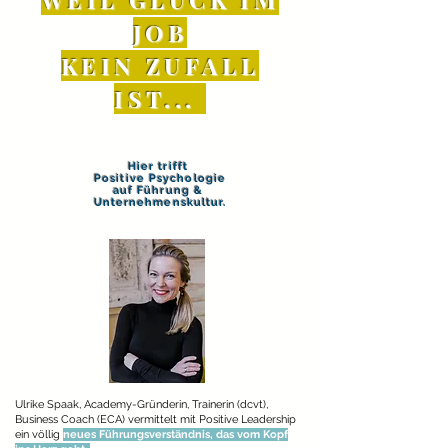
JOB
KEIN ZUFALL
IST...
Hier
trifft
Positive Psychologie
auf Führung &
Unternehmenskultur.
Ulrike Spaak, Academy-Gründerin, Trainerin (dcvt),
Business Coach (ECA) vermittelt mit Positive Leadership
ein völlig
neues Führungsverständnis, das vom Kopf