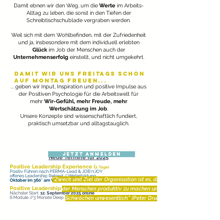
Damit ebnen wir den Weg, um die
Werte
im Arbeits-
Alltag zu leben, die sonst in den Tiefen der
Schreibtischschublade vergraben werden.
Weil sich mit dem Wohlbefinden, mit der Zufriedenheit
und ja, insbesondere mit dem individuell erlebten
Glück
im Job der Menschen auch der
Unternehmenserfolg
einstellt, und nicht umgekehrt.
Damit wir uns freitags schon
auf Montag freuen...
... geben wir Input, Inspiration und positive Impulse aus
der Positiven Psychologie für die Arbeitswelt für
mehr
Wir-Gefühl, mehr Freude, mehr
Wertschätzung im Job
.
Unsere Konzepte sind wissenschaftlich fundiert,
praktisch umsetzbar und alltagstauglich.
JETZT ANMELDEN
Neue Termine für 2025
Posi
tive Leadership Experience (
2 Tage)
Positiv
Führen
nach PERMA-Lead & JOB'n'JOY
offenes Leadership Retreat / Weiterbildung
"Zweck und Ziel der Organisation ist es, die Stärken
Oktober im 360° am Wolziger See
Masterclass
Positive Leadership
der Menschen produktiv zu machen und ihre
Nächster Star
t:
12
. September 2025 online
6 Module //3 Monate Deep Dive
Schwächen unwesentlich." (Peter Drucker)