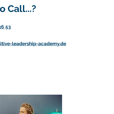
 Call...?
36 53
itive-leadership-academy.de