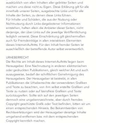
ausdrücklich von allen Inhalten aller gelinkter Seiten und
machen uns diese nicht zu Eigen. Diese Erklärung gilt für alle
innerhalb unserer Seiten, ausgebrachte Links und für alle
Inhalte der Seiten, zu denen diese Links führen.
Für Inhalte und Schäden, die aus der Nutzung oder
Nichtnutzung durch Links dargebotener Informationen
entstehen, haften allein die Anbieter dieser Seiten, nicht
derjenige, der über Links auf die jeweilige Veröffentlichung
lediglich verweist. Diese Einschränkung gilt gleichermaßen
auch für Fremdeinträge in allen interaktiven Elementen
dieses Internet-Auftritts. Für den Inhalt fremder Seiten ist
ausschließlich der betreffende Autor selbst verantwortlich.
URHEBERRECHT
Die Rechte am Inhalt dieses Internet-Auftritts liegen beim
Herausgeber. Eine Nachnutzung in anderen elektronischen
oder gedruckten Publikationen, gleich welcher Art und auch
auszugsweise, bedarf der schriftlichen Genehmigung des
Herausgebers. Der Herausgeber ist bestrebt, in allen
Publikationen die Urheberrechte der verwendeten Grafiken
und Texte zu beachten, von ihm selbst erstellte Grafiken und
Texte zu nutzen oder auf lizenzfreie Grafiken und Texte
zurückzugreifen. Sollte sich auf den jeweiligen Seiten
dennoch eine ungekennzeichnete, aber durch fremdes
Copyright geschützte Grafik oder Text befinden, bitten wir um
einen entsprechenden Hinweis. Bei Bekanntwerden von
Rechtsverletzungen wird der Herausgeber derartige Inhalte
umgehend entfernen bzw. mit dem entsprechenden
Copyright kenntlich machen.
RECHTSWIRKSAMKEIT DIESES HAFTUNGSAUSSCHLUSSES
Dieser Haftungsausschluss ist als Teil des Internetangebotes zu