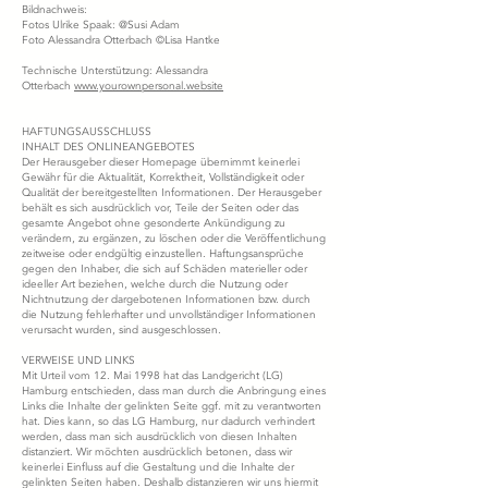
Bildnachweis:
Fotos Ulrike Spaak: @Susi Adam
Foto Alessandra Otterbach ©Lisa Hantke
Technische Unterstützung: Alessandra
Otterbach
www.yourownpersonal.website
HAFTUNGSAUSSCHLUSS
INHALT DES ONLINEANGEBOTES
Der Herausgeber dieser Homepage übernimmt keinerlei
Gewähr für die Aktualität, Korrektheit, Vollständigkeit oder
Qualität der bereitgestellten Informationen. Der Herausgeber
behält es sich ausdrücklich vor, Teile der Seiten oder das
gesamte Angebot ohne gesonderte Ankündigung zu
verändern, zu ergänzen, zu löschen oder die Veröffentlichung
zeitweise oder endgültig einzustellen. Haftungsansprüche
gegen den Inhaber, die sich auf Schäden materieller oder
ideeller Art beziehen, welche durch die Nutzung oder
Nichtnutzung der dargebotenen Informationen bzw. durch
die Nutzung fehlerhafter und unvollständiger Informationen
verursacht wurden, sind ausgeschlossen.
VERWEISE UND LINKS
Mit Urteil vom 12. Mai 1998 hat das Landgericht (LG)
Hamburg entschieden, dass man durch die Anbringung eines
Links die Inhalte der gelinkten Seite ggf. mit zu verantworten
hat. Dies kann, so das LG Hamburg, nur dadurch verhindert
werden, dass man sich ausdrücklich von diesen Inhalten
distanziert. Wir möchten ausdrücklich betonen, dass wir
keinerlei Einfluss auf die Gestaltung und die Inhalte der
gelinkten Seiten haben. Deshalb distanzieren wir uns hiermit