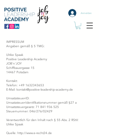
Anmelden
IMPRESSUM
Angaben gemäß § 5 TMG:
Ulrike Spaak
Positive Leadership Academy
JOB'n'JOY
Schiffbauergasse 15
14467 Potsdam
Kontakt:
Telefon: +49 1632343653
E-Mail:
kontakt@positive-leadership-academy.de
Umsatzsteuer-ID:
Umsatzsteuer-Identifikationsnummer gemäß §27 a
Umsatzsteuergesetz: 71 841 936 525
Steuernummer: 046/276/02429
Verantwortlich für den Inhalt nach § 55 Abs. 2 RStV:
Ulrike Spaak
Quelle:
http://www.e-recht24.de