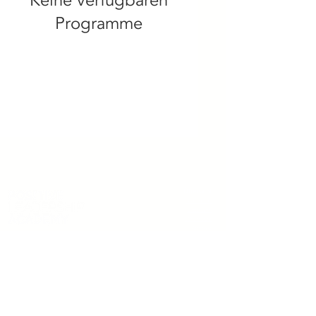
Keine verfügbaren
Programme
Übersicht
Startseite
Über uns
JOB'n'JOY
Kontakt
Datenschutz
Kontakt
Impressum
AGB
Widerruf erklären
B
erlin, Potsdam & Umgebung
kontakt@positive-leadership-academy.de
+49 163 234 36 53
(auch Whatsapp)
Montag bis Freitag 8 - 17 Uhr