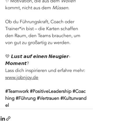
✨ Motivation, die aus dem 
Wollen
kommt, nicht aus dem 
Müssen
. 
Ob du Führungskraft, Coach oder 
Trainer*in bist – die Karten schaffen 
den Raum, den Teams brauchen, um 
von gut zu großartig zu werden. 
💛 𝙇𝙪𝙨𝙩 𝙖𝙪𝙛 𝙚𝙞𝙣𝙚𝙣 𝙉𝙚𝙪𝙜𝙞𝙚𝙧-
𝙈𝙤𝙢𝙚𝙣𝙩? 
Lass dich inspirieren und erfahre mehr: 
www.jobnjoy.de
#Teamwork
#PositiveLeadership
#Coac
hing
#Führung
#Vertrauen
#Kulturwand
el