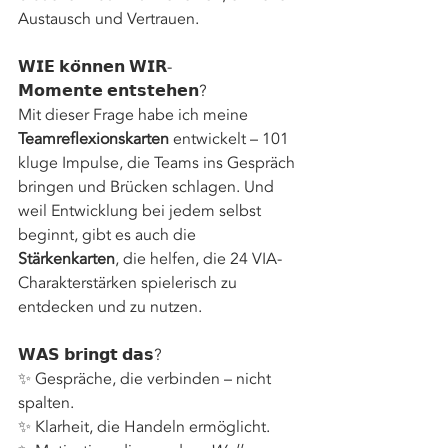
Austausch und Vertrauen. 
𝗪𝗜𝗘 𝗸𝗼̈𝗻𝗻𝗲𝗻 𝗪𝗜𝗥-
𝗠𝗼𝗺𝗲𝗻𝘁𝗲 𝗲𝗻𝘁𝘀𝘁𝗲𝗵𝗲𝗻? 
Mit dieser Frage habe ich meine 
Teamreflexionskarten
 entwickelt – 101 
kluge Impulse, die Teams ins Gespräch 
bringen und Brücken schlagen. Und 
weil Entwicklung bei jedem selbst 
beginnt, gibt es auch die 
Stärkenkarten
, die helfen, die 24 VIA-
Charakterstärken spielerisch zu 
entdecken und zu nutzen. 
𝗪𝗔𝗦 𝗯𝗿𝗶𝗻𝗴𝘁 𝗱𝗮𝘀? 
✨ Gespräche, die verbinden – nicht 
spalten. 
✨ Klarheit, die Handeln ermöglicht. 