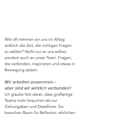
Wie oft nehmen wir uns im Alltag 
wirklich die Zeit, die richtigen Fragen 
zu stellen? Nicht nur an uns selbst, 
sondern auch an unser Team. Fragen, 
die verbinden, inspirieren und etwas in 
Bewegung setzen. 
𝘞𝘪𝘳 𝘢𝘳𝘣𝘦𝘪𝘵𝘦𝘯 𝘻𝘶𝘴𝘢𝘮𝘮𝘦𝘯 – 
𝘢𝘣𝘦𝘳 𝘴𝘪𝘯𝘥 𝘸𝘪𝘳 𝘸𝘪𝘳𝘬𝘭𝘪𝘤𝘩 𝘷𝘦𝘳𝘣𝘶𝘯𝘥𝘦𝘯? 
Ich glaube fest daran, dass großartige 
Teams mehr brauchen als nur 
Zielvorgaben und Deadlines. Sie 
brauchen Raum für Reflexion, ehrlichen 